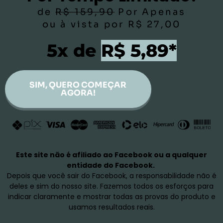
de
R$ 159,90
Por Apenas
ou à vista por R$ 27,00
5x de
R$ 5,89*
SIM, QUERO COMEÇAR
AGORA!
Este site não é afiliado ao Facebook ou a qualquer
entidade do Facebook.
Depois que você sair do Facebook, a responsabilidade não é
deles e sim do nosso site. Fazemos todos os esforços para
indicar claramente e mostrar todas as provas do produto e
usamos resultados reais.