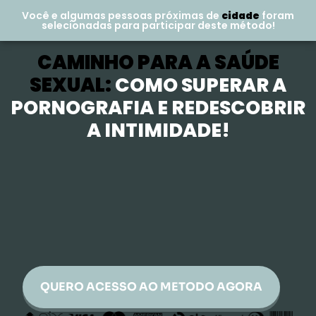
Você e algumas pessoas próximas de
cidade
foram
selecionadas para participar deste método!
CAMINHO PARA A SAÚDE
SEXUAL:
COMO SUPERAR A
PORNOGRAFIA E REDESCOBRIR
A INTIMIDADE!
QUERO ACESSO AO METODO AGORA